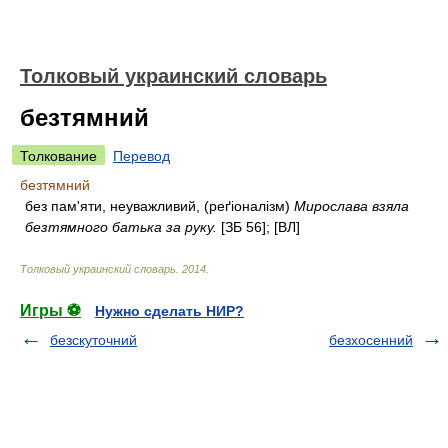
Толковый украинский словарь
безтямний
Толкование
Перевод
безтямний
без пам'яти, неуважливий, (реґіоналізм)
Мирослава взяла
безтямного батька за руку.
[ЗБ 56]; [ВЛ]
Толковый украинский словарь
.
2014
.
Игры ⚽
Нужно сделать НИР?
безскуточний
безхосенний