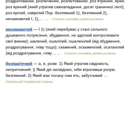
роздратований, розлючений, розлютований, роз ятрений, ярий;
роз ярений (який утратив самовладання, досяг граничної люті),
роз ярілий, озвірілий Пор. безтямний 1), безтямний 2),
несамовитий I, 1),… …
Словник синонімів української мови
несамовитий
— I 1) (який перебуває у стані сильного
душевного потрясіння, збудження, не здатний контролювати
свої вчинки); шалений, ошалілий, ошаленілий (від збудження,
роздратування, гніву тощо); скажений, оскаженілий, осатанілий
(від роздратування, гніву… …
Словник синонімів української мови
безпам'ятний
— а, е, розм. 1) Який утратив свідомість;
непритомний. || Який діє несвідомо, ніби втративши розум;
безтямний. 2) Який має погану пам ять; забутливий …
Український тлумачний словник