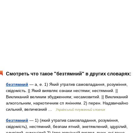
Смотреть что такое "безтямний" в других словарях:
безтямний
— а, е. 1) Який утратив самовладання, розуміння,
свідомість. || Який виявляє ознаки нестями; нестямний. ||
Викликаний великим збудженням; несамовитий. || Викликаний
алкогольним, наркотичним сп янінням. 2) перен. Надзвичайно
сильний, величезний …
Український тлумачний словник
безтямний
— 1) (який утратив самовладання, розуміння,
свідомість), нестямний, безпам ятний, знетямлений, здурілий,
одурілий, очманілий 2) (про зовнішній вигляд, рухи, очі тощо