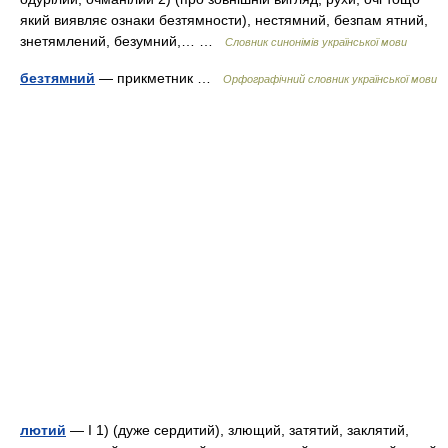
який виявляє ознаки безтямности), нестямний, безпам ятний,
знетямлений, безумний,… …
Словник синонімів української мови
безтямний
— прикметник …
Орфографічний словник української мови
лютий
— I 1) (дуже сердитий), злющий, затятий, заклятий,