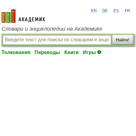
EN
DE
ES
FR
academic.ru
Словари и энциклопедии на Академике
Найти!
Толкования
Переводы
Книги
Игры ⚽