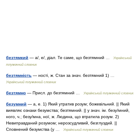
безтямкий
— а/, е/, діал. Те саме, що безтямний …
Український
тлумачний словник
безтямність
— ності, ж. Стан за знач. безтямний 1) …
Український тлумачний словник
безтямно
— Присл. до безтямний …
Український тлумачний словник
безумний
— а, е. 1) Який утратив розум; божевільний. || Який
виявляє ознаки безумства; безтямний. || у знач. ім. безу/мний,
ного, ч.; безу/мна, ної, ж. Людина, що втратила розум. 2)
Невиправданий розумом; нерозсудливий, безглуздий. ||
Сповнений безумства (у …
Український тлумачний словник